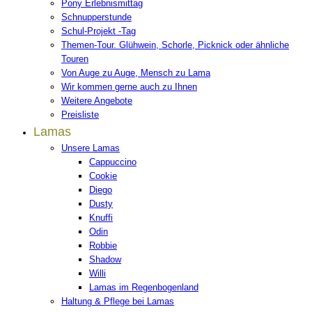
Pony Erlebnismittag
Schnupperstunde
Schul-Projekt -Tag
Themen-Tour. Glühwein, Schorle, Picknick oder ähnliche
Touren
Von Auge zu Auge, Mensch zu Lama
Wir kommen gerne auch zu Ihnen
Weitere Angebote
Preisliste
Lamas
Unsere Lamas
Cappuccino
Cookie
Diego
Dusty
Knuffi
Odin
Robbie
Shadow
Willi
Lamas im Regenbogenland
Haltung & Pflege bei Lamas